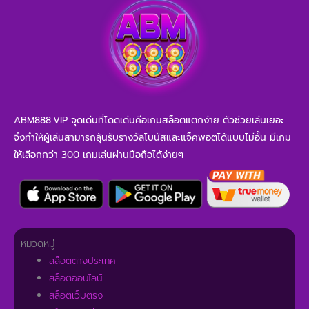
ABM888.VIP จุดเด่นที่โดดเด่นคือเกมสล็อตแตกง่าย ตัวช่วยเล่นเยอะ
จึงทำให้ผู้เล่นสามารถลุ้นรับรางวัลโบนัสและแจ็คพอตได้แบบไม่อั้น มีเกม
ให้เลือกกว่า 300 เกมเล่นผ่านมือถือได้ง่ายๆ
หมวดหมู่
สล็อตต่างประเทศ
สล็อตออนไลน์
สล็อตเว็บตรง