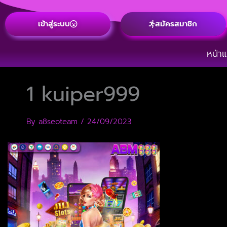
Skip
to
เข้าสู่ระบบ
สมัครสมาชิก
content
หน้า
1 kuiper999
By
a8seoteam
/
24/09/2023