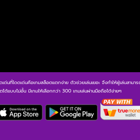
ด่นที่โดดเด่นคือเกมสล็อตแตกง่าย ตัวช่วยเล่นเยอะ จึงทำให้ผู้เล่นสามารถ
ด้แบบไม่อั้น มีเกมให้เลือกกว่า 300 เกมเล่นผ่านมือถือได้ง่ายๆ