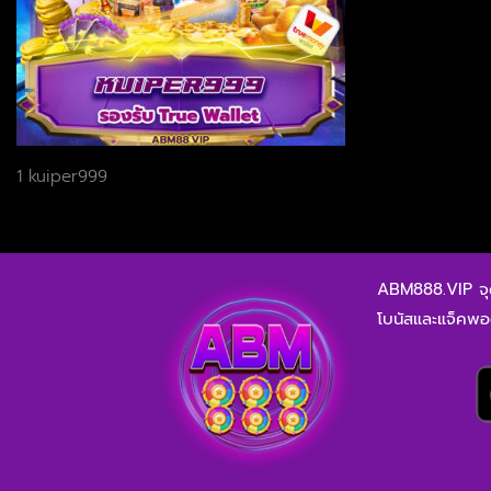
1 kuiper999
ABM888.VIP จุดเ
โบนัสและแจ็คพอตไ