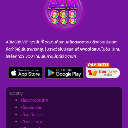
ABM888.VIP จุดเด่นที่โดดเด่นคือเกมสล็อตแตกง่าย ตัวช่วยเล่นเยอะ
จึงทำให้ผู้เล่นสามารถลุ้นรับรางวัลโบนัสและแจ็คพอตได้แบบไม่อั้น มีเกม
ให้เลือกกว่า 300 เกมเล่นผ่านมือถือได้ง่ายๆ
หมวดหมู่
สล็อตต่างประเทศ
สล็อตออนไลน์
สล็อตเว็บตรง
สล็อตแตกง่าย