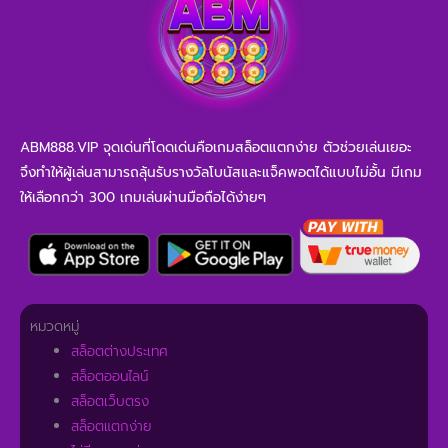
ABM888.VIP จุดเด่นที่โดดเด่นคือเกมสล็อตแตกง่าย ตัวช่วยเล่นเยอะ
จึงทำให้ผู้เล่นสามารถลุ้นรับรางวัลโบนัสและแจ็คพอตได้แบบไม่อั้น มีเกม
ให้เลือกกว่า 300 เกมเล่นผ่านมือถือได้ง่ายๆ
หมวดหมู่
สล็อตต่างประเทศ
สล็อตออนไลน์
สล็อตเว็บตรง
สล็อตแตกง่าย