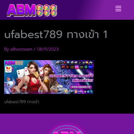
Skip
Menu
to
content
ufabest789 ทางเข้า 1
By
a8seoteam
/
06/11/2023
ufabest789 ทางเข้า