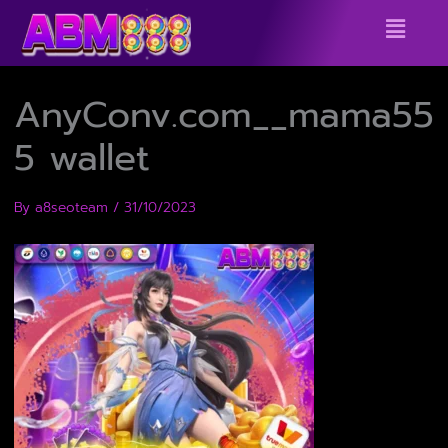
Skip
Menu
to
content
AnyConv.com__mama55
5 wallet
By
a8seoteam
/
31/10/2023