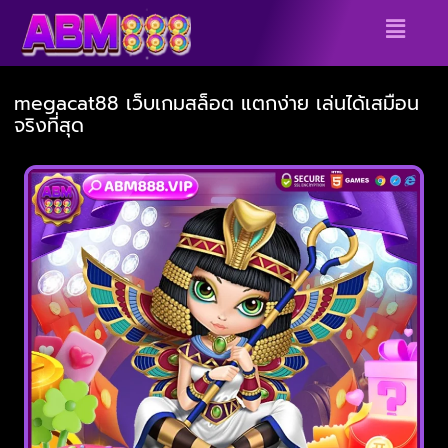
Skip
Menu
to
content
megacat88 เว็บเกมสล็อต แตกง่าย เล่นได้เสมือน
จริงที่สุด