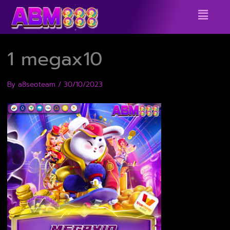
Skip
Menu
to
content
1 megax10
By
a8seoteam
/
30/10/2023