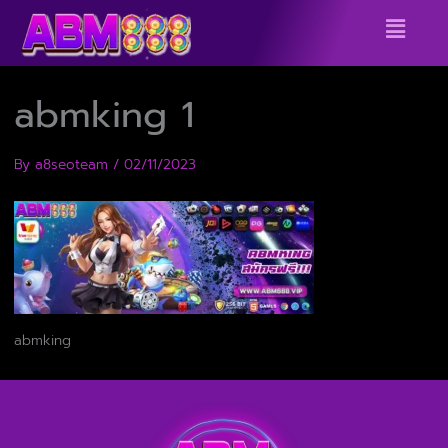
Skip
Menu
to
content
abmking 1
By
a8seoteam
/
02/11/2023
abmking