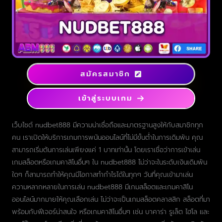
สมัครสมาชิก
เข้าสู่ระบบเกม
เว็บไซต์ nudbet888 มีความน่าเชื่อถือและมาตรฐานสูงให้กับสมาชิกทุก
คน เราเปิดให้บริการเกมการพนันออนไลน์ที่ไม่มีขั้นต่ำในการเดิมพัน คุณ
สามารถเริ่มต้นการเล่นเพียงแค่ 1 บาทเท่านั้น โดยเราเชื่อว่าการเข้าเล่น
เกมสล็อตหรือเกมคาสิโนอื่นๆ ใน nudbet888 ไม่ว่าจะในระดับเงินเดิมพัน
ใดๆ ก็สามารถทำให้คุณมีโอกาสทำกำไรได้ในทุกๆ วันที่คุณเข้ามาเล่น
ความหลากหลายในการเล่น nudbet888 มีเกมสล็อตและเกมคาสิโน
ออนไลน์มากมายให้คุณเลือกเล่น ไม่ว่าจะเป็นเกมสล็อตคลาสสิก สล็อตที่มา
พร้อมกับฟีเจอร์น่าสนใจ หรือเกมคาสิโนอื่นๆ เช่น บาคาร่า รูเล็ต ไฮโล และ