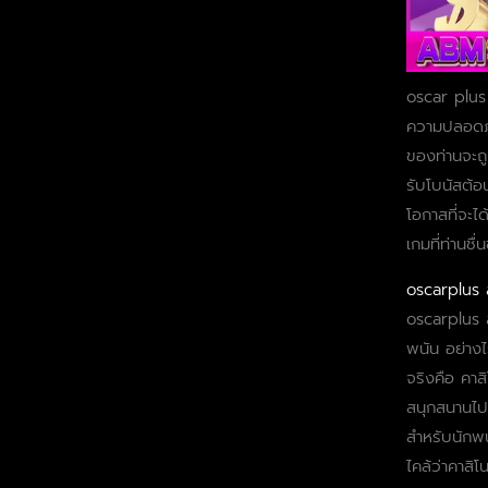
oscar plus 
ความปลอดภัย
ของท่านจะถู
รับโบนัสต้อน
โอกาสที่จะไ
เกมที่ท่านช
oscarplus ส
oscarplus ส
พนัน อย่างไ
จริงคือ คาส
สนุกสนานไปพ
สำหรับนักพน
ไคล้ว่าคาสิ