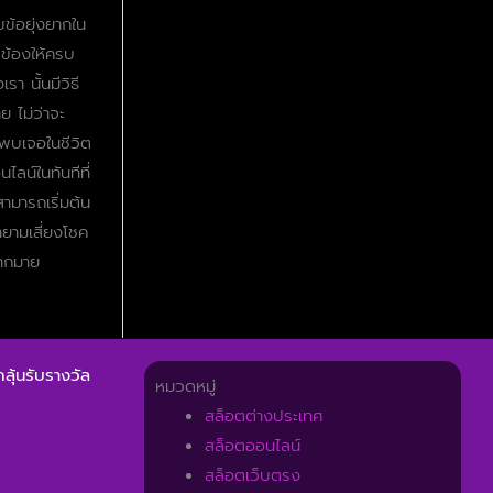
บข้อยุ่งยากใน
วข้องให้ครบ
า นั้นมีวิธี
 ไม่ว่าจะ
นพบเจอในชีวิต
ไลน์ในทันทีที่
ามารถเริ่มต้น
ายามเสี่ยงโชค
มากมาย
ลุ้นรับรางวัล
หมวดหมู่
สล็อตต่างประเทศ
สล็อตออนไลน์
สล็อตเว็บตรง