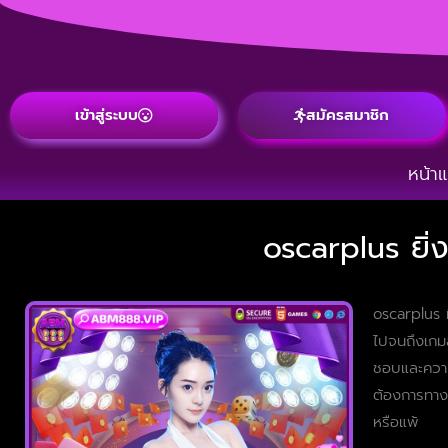
Skip
to
content
เข้าสู่ระบบ
สมัครสมาชิก
หน้า
oscarplus ยิ่งเล
oscarplus ม
ไปจนถึงเกมส
ชอบและความ
ต้องการทางก
หรือแพ้