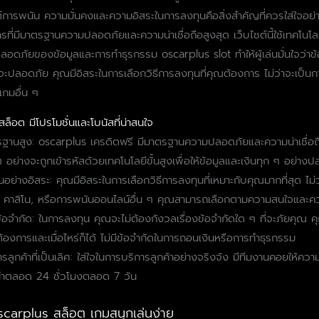
ต์การพนัน ความมั่นคงและความอิสระในการลงทุนคือสิ่งสำคัญที่ควรใส่ใจอย
รที่มีมาตรฐานความปลอดภัยและความน่าเชื่อถือสูงสุด เว็บไซต์นี้ใช้เทคโนโลย
อดภัยของข้อมูลและการทำธุรกรรม oscarplus slot ทำให้ผู้เล่นมั่นใจว่าข้
จะปลอดภัย คุณมีอิสระในการเลือกวิธีการลงทุนที่คุณต้องการ ไม่ว่าจะเป็นก
เกมอื่น ๆ
ล็อต มีโปรโมชั่นและโบนัสที่น่าสนใจ
ฐานสูง: oscarplus เครดิตฟรี มีมาตรฐานความปลอดภัยและความน่าเชื่อถ
ๆ อย่างจะถูกเข้ารหัสด้วยเทคโนโลยีขั้นสูงเพื่อให้ข้อมูลและเงินทุก ๆ อย่าง
นอย่างอิสระ: คุณมีอิสระในการเลือกวิธีการลงทุนที่เหมาะกับคุณมากที่สุด ไม่
, คาสิโน, หรือการพนันออนไลน์อื่น ๆ คุณสามารถเลือกตามความสนใจแล
ีข้อจำกัด: ในการลงทุน คุณจะไม่ต้องกังวลเรื่องข้อจำกัดใด ๆ ที่จะภัยคุณ ค
้องการและเมื่อไหร่ก็ได้ ไม่มีข้อจำกัดในการถอนเงินหรือการทำธุรกรรม
ารลูกค้าที่เป็นเลิศ: ใส่ใจในการบริการลูกค้าอย่างจริงจัง มีทีมงานคอยให้คว
ำตลอด 24 ชั่วโมงตลอด 7 วัน
scarplus สล็อต เกมสนุกเล่นง่าย