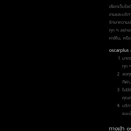
เลือกเว็บไซ
เกมและบริกา
รักษาความปล
ทุก ๆ อย่าง
คาสิโน, หรือ
oscarplus ส
มาตร
ทุก 
ลงทุ
กีฬา
ไม่ม
คุณต
บริก
แนะน
ทางเข้า o