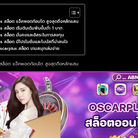
s สล็อต แจ็คพอตก้อนโต สูงสุดถึงหลักแสน
 สล็อต เริ่มต้นเดิมพันขั้นต่ำ 1 บาท
s สล็อต มั่นคงและอิสระในการลงทุน
 สล็อต มีโปรโมชั่นและโบนัสที่น่าสนใจ
oscarplus สล็อต เกมสนุกเล่นง่าย
สล็อต แจ็คพอตก้อนโต สูงสุดถึงหลักแสน