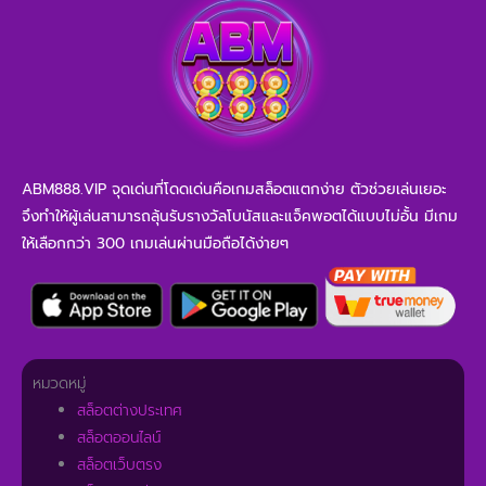
ABM888.VIP จุดเด่นที่โดดเด่นคือเกมสล็อตแตกง่าย ตัวช่วยเล่นเยอะ
จึงทำให้ผู้เล่นสามารถลุ้นรับรางวัลโบนัสและแจ็คพอตได้แบบไม่อั้น มีเกม
ให้เลือกกว่า 300 เกมเล่นผ่านมือถือได้ง่ายๆ
หมวดหมู่
สล็อตต่างประเทศ
สล็อตออนไลน์
สล็อตเว็บตรง