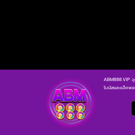
ABM888.VIP จุดเ
โบนัสและแจ็คพอตไ