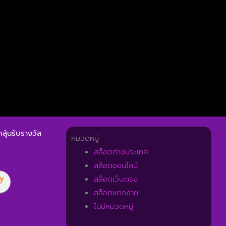
ลุ้นรับรางวัล
หมวดหมู่
สล็อตต่างประเทศ
สล็อตออนไลน์
สล็อตเว็บตรง
สล็อตแตกง่าย
ไม่มีหมวดหมู่