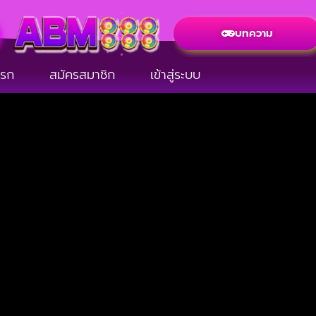
บทความ
แรก
สมัครสมาชิก
เข้าสู่ระบบ