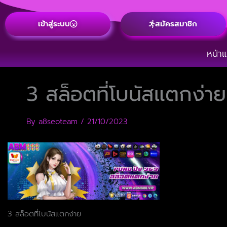
Skip
to
เข้าสู่ระบบ
สมัครสมาชิก
content
หน้า
3 สล็อตที่โบนัสแตกง่าย
By
a8seoteam
/
21/10/2023
3 สล็อตที่โบนัสแตกง่าย