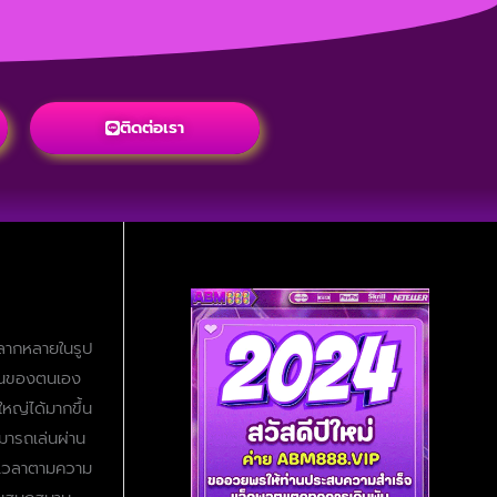
ติดต่อเรา
ลากหลายในรูป
มพันของตนเอง
ใหญ่ได้มากขึ้น
มารถเล่นผ่าน
ุกเวลาตามความ