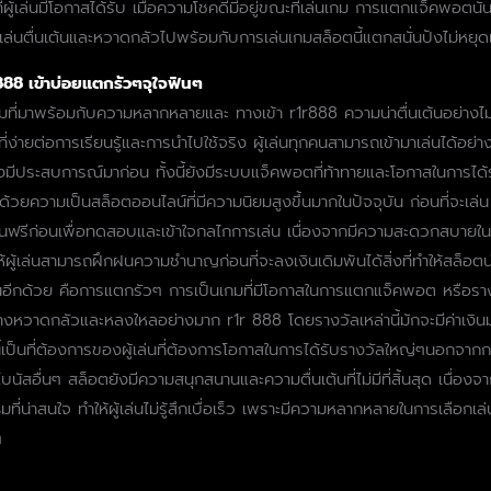
่ผู้เล่นมีโอกาสได้รับ เมื่อความโชคดีมีอยู่ขณะที่เล่นเกม การแตกแจ็คพอตนั้
้ผู้เล่นตื่นเต้นและหวาดกลัวไปพร้อมกับการเล่นเกมสล็อตนี้แตกสนั่นปังไม่หยุด
r888 เข้าบ่อยแตกรัวๆจุใจฟินๆ
มที่มาพร้อมกับความหลากหลายและ ทางเข้า r1r888 ความน่าตื่นเต้นอย่างไม่
ี่ง่ายต่อการเรียนรู้และการนำไปใช้จริง ผู้เล่นทุกคนสามารถเข้ามาเล่นได้อย่
องมีประสบการณ์มาก่อน ทั้งนี้ยังมีระบบแจ็คพอตที่ท้าทายและโอกาสในการได้
ยด้วยความเป็นสล็อตออนไลน์ที่มีความนิยมสูงขึ้นมากในปัจจุบัน ก่อนที่จะเล่
นฟรีก่อนเพื่อทดสอบและเข้าใจกลไกการเล่น เนื่องจากมีความสะดวกสบายในก
ห้ผู้เล่นสามารถฝึกฝนความชำนาญก่อนที่จะลงเงินเดิมพันได้สิ่งที่ทำให้สล็อต
กขึ้นอีกด้วย คือการแตกรัวๆ การเป็นเกมที่มีโอกาสในการแตกแจ็คพอต หรือราง
่างหวาดกลัวและหลงใหลอย่างมาก r1r 888 โดยรางวัลเหล่านี้มักจะมีค่าเงิน
ี้เป็นที่ต้องการของผู้เล่นที่ต้องการโอกาสในการได้รับรางวัลใหญ่ๆนอกจา
นัสอื่นๆ สล็อตยังมีความสนุกสนานและความตื่นเต้นที่ไม่มีที่สิ้นสุด เนื่อง
ที่น่าสนใจ ทำให้ผู้เล่นไม่รู้สึกเบื่อเร็ว เพราะมีความหลากหลายในการเลือกเล
ๆ