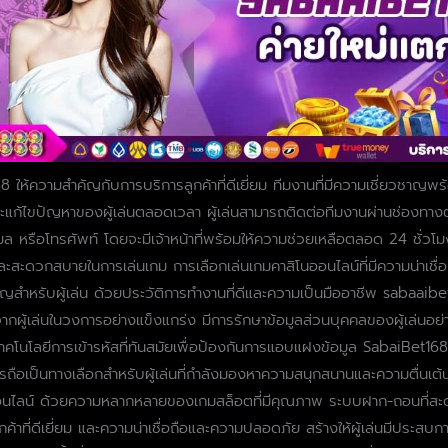
 ให้ความสำคัญกับการบริการลูกค้าที่ดีเยี่ยม ทีมงานที่มีความเชี่ยวชาญพร
ะแก้ไขปัญหาของผู้เล่นตลอดเวลา ผู้เล่นสามารถติดต่อทีมงานผ่านช่องทางต
มล หรือโทรศัพท์ โดยจะมีเจ้าหน้าที่พร้อมให้ความช่วยเหลือตลอด 24 ชั่วโมง ท
ละสะดวกสบายในการเล่นเกม การเลือกเล่นเกมคาสิโนออนไลน์ที่มีความน่าเชื่อ
สำคัญสำหรับผู้เล่น ด้วยประวัติการทำงานที่ดีและความเป็นมืออาชีพ sabaaibe
กผู้เล่นในวงการอย่างแข็งแกร่ง มีการรักษาข้อมูลส่วนบุคคลของผู้เล่นอย่
เทคโนโลยีการเข้ารหัสที่ทันสมัยเพื่อป้องกันการแอบแฝงข้อมูล SabaiBet168 
ควรถือเป็นทางเลือกสำหรับผู้เล่นที่กำลังมองหาความสนุกสนานและความตื่นเต
นไลน์ ด้วยความหลากหลายของเกมสล็อตที่มีคุณภาพ ระบบฝาก-ถอนที่ส
ค้าที่ดีเยี่ยม และความน่าเชื่อถือและความปลอดภัย สร้างให้ผู้เล่นมีประสบกา