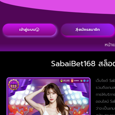
Skip
to
content
เข้าสู่ระบบ
สมัครสมาชิก
หน้า
SabaiBet168 สล็อ
เว็บไซต์ Sa
รวมถึงเกมสล
การให้บริการ
ออนไลน์ Sa
ว่าจะเป็นเกม