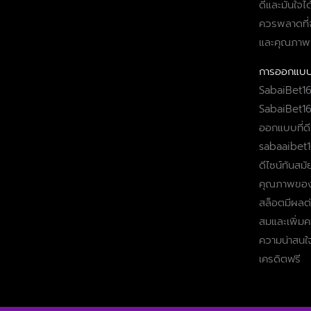
ดีและมั่นใจไ
ควรพลาดที่
และคุณภาพที
การออกแบบ
SabaiBet16
SabaiBet168
ออกแบบที่ดี
sabaaibet16
ดีไซน์ทันสม
คุณภาพของภา
สล็อตมีผลต่
สมและเพิ่มค
ความน่าสนใจ
เครดิตฟรี