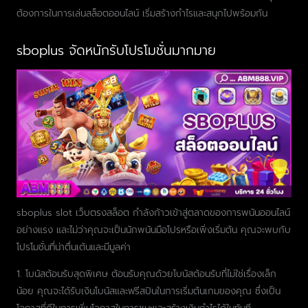
ต้องการในการเล่นสล็อตออนไลน์ เริ่มสร้างกำไรและสนุกไปพร้อมกัน
sboplus จัดหนักรับโปรโมชั่นมากมาย
sboplus slot เว็บตรงสล็อต กำลังก้าวเข้าสู่ตลาดของการพนันออนไลน์
อย่างแรง และไม่ว่าคุณจะเป็นนักพนันมือโปรหรือเพิ่งเริ่มต้น คุณจะพบกับ
โปรโมชั่นที่น่าตื่นเต้นและมีมูลค่า
1. โบนัสต้อนรับสุดพิเศษ ต้อนรับคุณด้วยโบนัสต้อนรับที่ไม่ใช่เรื่องเล็ก
น้อย คุณจะได้รับเงินโบนัสและฟรีสปินในการเริ่มต้นเกมของคุณ ซึ่งเป็น