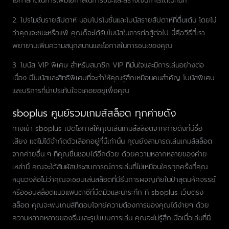
โอกาสที่ดีในการเพิ่มโอกาสในการชนะและสร้างเงินกำไรได้ในทันที
2. โปรโมชั่นรายสัปดาห์ มอบโปรโมชั่นและโบนัสรายสัปดาห์ที่ตื่นเต้น โดยไม่
ว่าคุณจะชนะหรือแพ้ คุณก็จะได้รับโบนัสในการต่อสู้ต่อไป นี่คือวิธีที่เรา
พยายามเพิ่มความสนุกสนานและโอกาสในการชนะของคุณ
3. โบนัส VIP พิเศษ สำหรับสมาชิก VIP ที่มั่นใจและมีการเล่นอย่างต่อ
เนื่อง มีโบนัสและสิทธิพิเศษที่จะทำให้คุณรู้สึกเหมือนคนสำคัญ โบนัสพิเศษ
และบริการที่น่าประทับใจจะคอยอยู่เพื่อคุณ
sboplus ศูนย์รวมเกมส์สล็อต ทุกค่ายดัง
ทางเข้า sboplus เปิดโอกาสให้คุณเล่นเกมส์สล็อตจากค่ายดังที่มีชื่อ
เสียง แต่ไม่ได้จำกัดตัวเลือกอยู่ที่นี้เท่านั้น คุณยังสามารถเล่นเกมส์สล็อต
จากค่ายอื่น ๆ ที่คุณชื่นชอบได้อีกด้วย ด้วยความหลากหลายของค่าย
เหล่านี้ คุณจะได้สัมผัสประสบการณ์การเล่นที่ไม่เหมือนใครทุกครั้งที่คุณ
หมุนวงล้อไม่ว่าคุณจะชอบเล่นสล็อตที่มีธีมการผจญภัยในป่าสุดมหัศจรรย์
หรือชอบสล็อตแนวแฟนตาซีที่มืดมัวและน่าระทึก ที่ sboplus เว็บตรง
สล็อต คุณจะพบเกมส์ที่ตอบโจทย์ความต้องการของคุณได้ง่ายๆ ด้วย
ความหลากหลายของธีมและรูปแบบการเล่น คุณจะไม่รู้สึกเบื่อเมื่อเล่นที่นี่