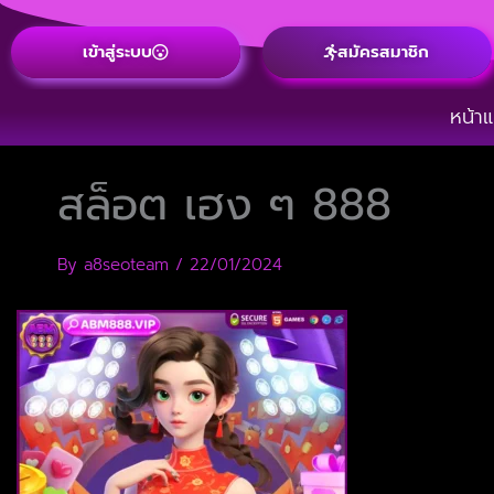
Skip
to
เข้าสู่ระบบ
สมัครสมาชิก
content
หน้า
สล็อต เฮง ๆ 888
By
a8seoteam
/
22/01/2024