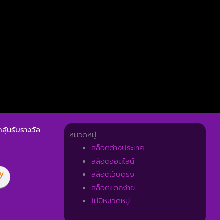
ลุ้นรับรางวัล
หมวดหมู่
สล็อตต่างประเทศ
สล็อตออนไลน์
สล็อตเว็บตรง
สล็อตแตกง่าย
ไม่มีหมวดหมู่