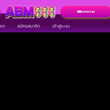
บทความ
แรก
สมัครสมาชิก
เข้าสู่ระบบ