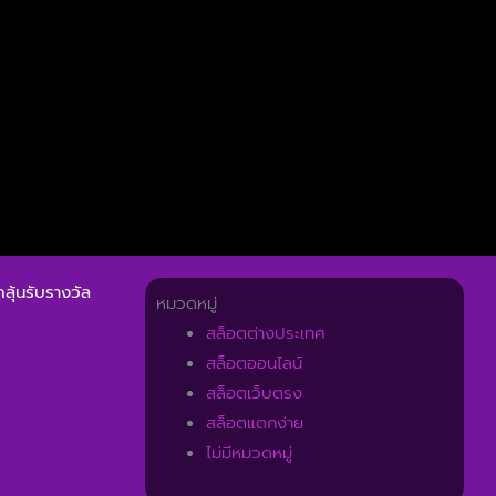
ลุ้นรับรางวัล
หมวดหมู่
สล็อตต่างประเทศ
สล็อตออนไลน์
สล็อตเว็บตรง
สล็อตแตกง่าย
ไม่มีหมวดหมู่