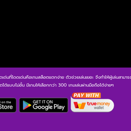
ด่นที่โดดเด่นคือเกมสล็อตแตกง่าย ตัวช่วยเล่นเยอะ จึงทำให้ผู้เล่นสามารถ
ด้แบบไม่อั้น มีเกมให้เลือกกว่า 300 เกมเล่นผ่านมือถือได้ง่ายๆ