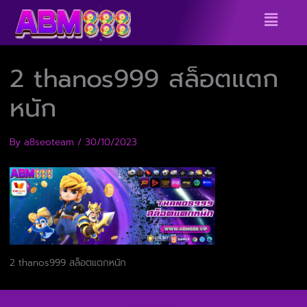
Skip
Menu
to
content
2 thanos999 สล็อตแตก
หนัก
By
a8seoteam
/
30/10/2023
2 thanos999 สล็อตแตกหนัก