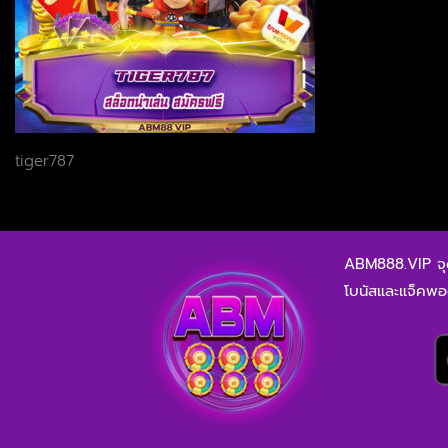
tiger787
ABM888.VIP จุดเ
โบนัสและแจ็คพอตไ