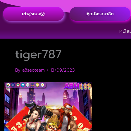
Skip
to
เข้าสู่ระบบ
สมัครสมาชิก
content
หน้า
tiger787
By
a8seoteam
/
13/09/2023