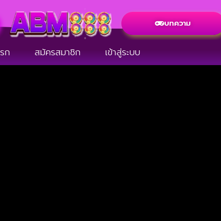
บทความ
แรก
สมัครสมาชิก
เข้าสู่ระบบ