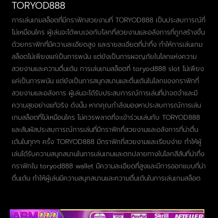
TORYOD888
การเล่นเกมสล็อตที่มีกราฟิกสวยงามที่ TORYOD888 เป็นประสบการณ์ที่
ไม่เหมือนใคร ผู้เล่นจะได้พบเจอกับโลกที่สวยงามและอลังการที่ถูกสร้างขึ้น
ด้วยกราฟิกที่มีความละเอียดสูง และรายละเอียดที่น่าทึ่ง ทำให้การเล่นเกม
สล็อตไม่เพียงแค่เป็นการพนัน แต่ยังเป็นการผจญภัยในโลกแห่งความ
สวยงามและความตื่นเต้น การเล่นเกมสล็อตที่ toryod888 slot ไม่เพียง
แค่เป็นการพนัน แต่ยังเป็นการสนุกสนานและตื่นเต้นในโลกของกราฟิกที่
สวยงามและอลังการ ผู้เล่นจะได้รับประสบการณ์การเล่นที่น่าจดจำและมี
ความสุขอย่างแท้จริง ดังนั้น หากคุณกำลังมองหาประสบการณ์การเล่น
เกมสล็อตที่ไม่เหมือนใคร ไม่ควรพลาดที่จะเข้าร่วมเล่นกับ TORYOD888
และสัมผัสประสบการณ์การเล่นที่มีกราฟิกที่สวยงามและอลังการที่น่าตื่น
เต้นในทุกๆ ครั้ง TORYOD888 มีกราฟิกที่สวยงามและเรียบง่าย ทำให้ผู้
เล่นได้รับความสนุกสนานในการเล่นเกมและตกปลายทางในโลกสีสันที่น่าทึ่ง
กราฟิกใน toryod888 wallet มีความละเอียดที่สูงและมีการออกแบบที่น่า
ตื่นเต้น ทำให้ผู้เล่นมีความสนุกสนานและความตื่นเต้นในการเล่นเกมสล็อต