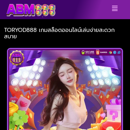
Skip
Menu
to
content
TORYOD888 เกมสล็อตออนไลน์เล่นง่ายสะดวก
สบาย