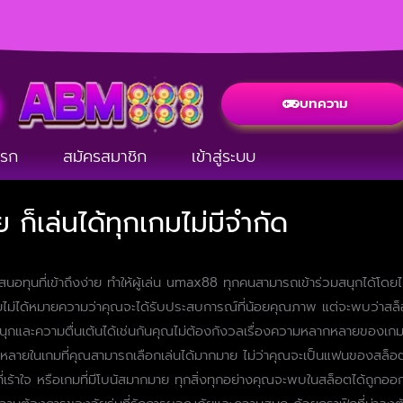
บทความ
แรก
สมัครสมาชิก
เข้าสู่ระบบ
ก็เล่นได้ทุกเกมไม่มีจำกัด
เสนอทุนที่เข้าถึงง่าย ทำให้ผู้เล่น umax88 ทุกคนสามารถเข้าร่วมสนุกได้โดยไม
้อยไม่ได้หมายความว่าคุณจะได้รับประสบการณ์ที่น้อยคุณภาพ แต่จะพบว่าส
นุกและความตื่นเต้นได้เช่นกันคุณไม่ต้องกังวลเรื่องความหลากหลายของเก
หลายในเกมที่คุณสามารถเลือกเล่นได้มากมาย ไม่ว่าคุณจะเป็นแฟนของสล็อ
ที่เร้าใจ หรือเกมที่มีโบนัสมากมาย ทุกสิ่งทุกอย่างคุณจะพบในสล็อตได้ถูกอ