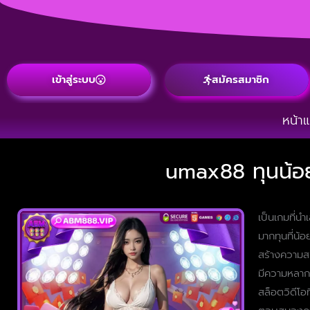
Skip
to
content
เข้าสู่ระบบ
สมัครสมาชิก
หน้า
umax88 ทุนน้อย 
เป็นเกมที่นำ
มากทุนที่น
สร้างความส
มีความหลาก
สล็อตวิดีโอ