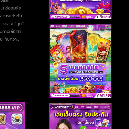
ัวและ
อนหรือสัมผัส
ือการแข่งขัน
ะเล่นได้ทุกที่
นทางเลือกที่
่าย กับความ