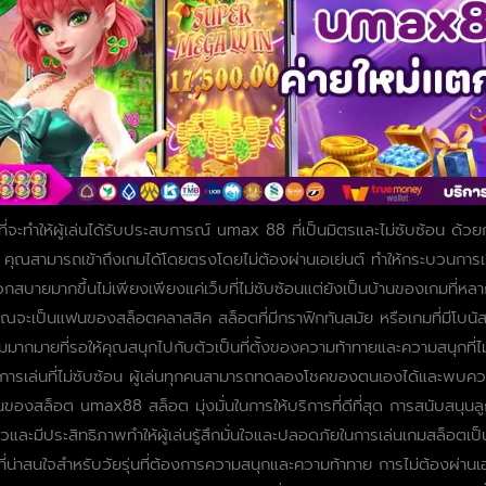
นที่จะทำให้ผู้เล่นได้รับประสบการณ์ umax 88 ที่เป็นมิตรและไม่ซับซ้อน ด้วยก
 คุณสามารถเข้าถึงเกมได้โดยตรงโดยไม่ต้องผ่านเอเย่นต์ ทำให้กระบวนการเริ
กสบายมากขึ้นไม่เพียงเพียงแค่เว็บที่ไม่ซับซ้อนแต่ยังเป็นบ้านของเกมที่หล
คุณจะเป็นแฟนของสล็อตคลาสสิค สล็อตที่มีกราฟิกทันสมัย หรือเกมที่มีโบน
มมากมายที่รอให้คุณสนุกไปกับตัวเป็นที่ตั้งของความท้าทายและความสนุกที่ไม
ารเล่นที่ไม่ซับซ้อน ผู้เล่นทุกคนสามารถทดลองโชคของตนเองได้และพบความสน
านของสล็อต umax88 สล็อต มุ่งมั่นในการให้บริการที่ดีที่สุด การสนับสนุนลู
และมีประสิทธิภาพทำให้ผู้เล่นรู้สึกมั่นใจและปลอดภัยในการเล่นเกมสล็อตเ
ี่น่าสนใจสำหรับวัยรุ่นที่ต้องการความสนุกและความท้าทาย การไม่ต้องผ่านเอ