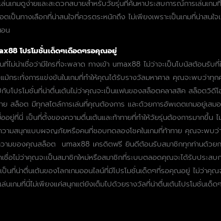
่นเกมดูง่ายและสะดวกสบายสำหรับวัยรุ่นที่ค้นหาประสบการณ์การเล่นเกมที่
อตเป็นทางเลือกที่น่าสนใจที่ควรตระหนักถึง ไม่เพียงเพราะเป็นเกมที่น่าสนใจ
่นอน
ax88 โปรโมชั่นเด็ดๆเดือดๆรอคุณอยู่
ที่ไม่น่าเชื่อว่ามีใครที่จะพลาด ทางเข้า umax88 ไม่ว่าจะเป็นโบนัสต้อนรับที่
แม้กระทั่งการแข่งขันในเกมที่ทำให้คุณได้รับรางวัลมหาศาล คุณจะพบว่าทุกครั
์ไปกับโปรโมชั่นที่น่าตื่นเต้นไม่ว่าคุณจะเป็นแฟนของสล็อตคลาสสิค สล็อตวิดีโอท
้าทาย สล็อต มีทุกสไตล์การเล่นที่คุณต้องการ และด้วยการอัพเดตเกมอยู่เสมอ
มื่ออยู่ที่นี่ เป็นที่ตั้งของความตื่นเต้นและท้าทายที่ทำให้วัยรุ่นต้องการมากขึ้น 
การความสนุกแบบผจญภัยหรือคนที่ชอบทดลองโชคในเกมที่ท้าทาย คุณจะพบว่า
วามของคุณสล็อต umax88 เครดิตฟรี ยินดีต้อนรับสมาชิกทุกท่านด้วย
่น่าเชื่อไม่ว่าคุณจะเป็นสมาชิกใหม่หรือสมาชิกที่ระบบตลอดคุณจะได้รับประสบก
เป็นที่น่าตื่นเต้นของโลกเกมออนไลน์ที่มีโปรโมชั่นเด็ดๆที่รอคุณอยู่ ไม่ว่าคุ
่นเกมที่นี่ไม่เพียงแค่สนุกแต่ยังเต็มไปด้วยรางวัลที่น่าตื่นเต้นโปรโมชั่นเด