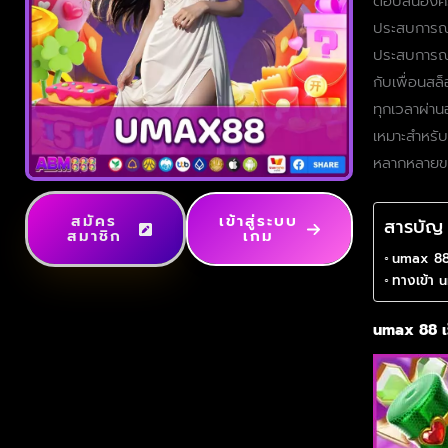
ตอบสนองควา
ประสบการณ์เ
ประสบการณ์
กับเพื่อนสล
ทุกเวลาผ่าน
เหมาะสำหรับว
หลากหลายของ
สมัคร
เข้าสู่ระบบ
สารบัญ
สมาชิก
เกม
umax 88 
ทางเข้า 
umax 88 เว