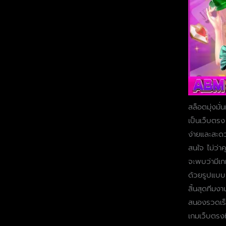
สล็อตมุ่งมั่
เป็นเว็บตรง
ง่ายและสะดว
สนใจ ไม่ว่า
จะพบว่ามีเก
ด้วยรูปแบบก
สิ้นสุดทีมง
สนองรวดเร็ว
เกมเว็บตรงท