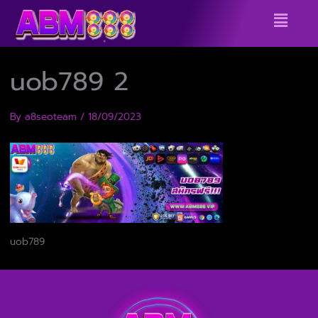
Skip
Menu
to
content
uob789 2
By
a8seoteam
/
18/09/2023
uob789