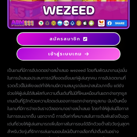
สมัครสมาชิก
เข้าสู่ระบบเกม
เป็นเกมที่มีการอัปเดตอย่างสม่ำเสมอ wezeed โดยทีมพัฒนาเกมมุ่งมั่น
ในการนำเสนอประสบการณ์ที่ยอดเยี่ยมแก่ผู้เล่นทุกคน การอัปเดตเกมที่
รวดเร็วนี้ไม่เพียงแต่ทำให้เกมมีความสมบูรณ์และน่าสนใจมากขึ้น แต่ยัง
ช่วยให้ผู้เล่นได้สัมผัสกับความตื่นเต้นที่ไม่มีที่ไหนเหมือนกันแตกง่ายทุกยูส
เกมเป็นที่รู้จักด้วยความโดดเด่นของการแตกง่ายทุกยูสเกม นับเป็นหนึ่ง
ในเกมที่มีการจ่ายเงินรางวัลออกมาอย่างสม่ำเสมอ โดยทำให้ผู้เล่นมีโอกาส
ในการชนะมากขึ้น นอกจากนี้ การตั้งค่าที่เหมาะสมในการเดิมพันยังเป็นจุด
เด่นที่ช่วยให้ผู้เล่นสามารถเพิ่มโอกาสในการชนะได้อีกด้วยต๊าสใจวัยรุ่นสุดๆ
สำหรับวัยรุ่นที่รักการเล่นเกมออนไลน์เป็นทางเลือกที่น่าตื่นเต้นอย่าง