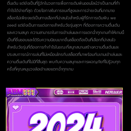
ตื่นเต้น แต่ยังเป็นที่รู้จักในวงการเพื่อการเดิมพันออนไลน์ว่าเป็นเกมที่ทำ
กำไรได้ง่ายที่สุด ด้วยโอกาสในการชนะที่สูงและการจ่ายเงินที่มากมาย
สล็อตไม่เพียงแต่เป็นทางเลือกที่น่าสนใจสำหรับผู้ที่รักการเดิมพัน we
zeed แต่ยังเป็นการแต่งกายสำหรับวัยรุ่นสุดๆ ที่ต้องการความตื่นเต้น
และความสนุก ความสามารถในการเข้าเล่นและการแตกฉ่ำทุกเกมทำให้เกมนี้
เป็นที่ชื่นชอบและได้รับความนิยมมากขึ้นสล็อตถือเป็นที่เลือกที่น่าสนใจ
สำหรับวัยรุ่นที่ต้องการทำกำไรในขณะที่สนุกสนานสร้างความตื่นเต้นและ
ประสบการณ์การเล่นที่ไม่เหมือนใครกับสล็อตที่มาพร้อมกับเกมเข้าเล่นและ
ความตื่นเต้นที่ไม่มีที่สิ้นสุด พบกับความสนุกและการผจญภัยที่ไม่รู้จบทุก
ครั้งที่คุณหมุนวงล้อเข้าเลยแตกฉ่ำทุกเกม