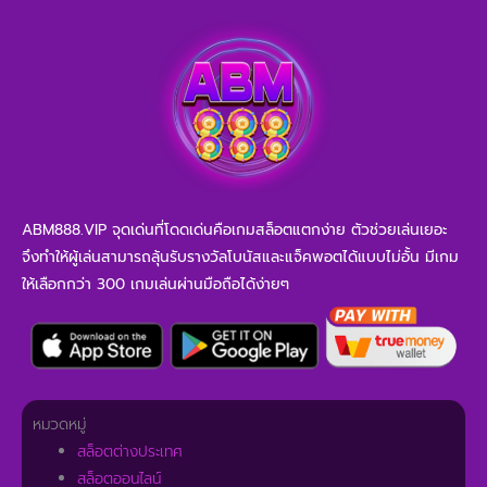
ABM888.VIP จุดเด่นที่โดดเด่นคือเกมสล็อตแตกง่าย ตัวช่วยเล่นเยอะ
จึงทำให้ผู้เล่นสามารถลุ้นรับรางวัลโบนัสและแจ็คพอตได้แบบไม่อั้น มีเกม
ให้เลือกกว่า 300 เกมเล่นผ่านมือถือได้ง่ายๆ
หมวดหมู่
สล็อตต่างประเทศ
สล็อตออนไลน์