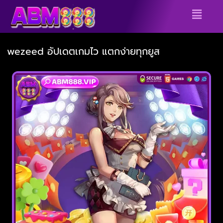
Skip
Menu
to
content
wezeed อัปเดตเกมไว แตกง่ายทุกยูส