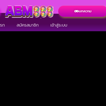
บทความ
แรก
สมัครสมาชิก
เข้าสู่ระบบ