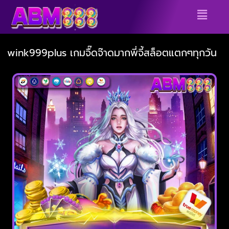
Skip
Menu
to
content
wink999plus เกมจื๊ดจ๊าดมากพี่จี้สล็อตแตกๆทุกวัน