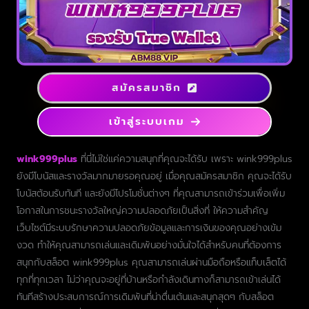
สมัครสมาชิก
เข้าสู่ระบบเกม
wink999plus
ที่นี่ไม่ใช่แค่ความสนุกที่คุณจะได้รับ เพราะ wink999plus
ยังมีโบนัสและรางวัลมากมายรอคุณอยู่ เมื่อคุณสมัครสมาชิก คุณจะได้รับ
โบนัสต้อนรับทันที และยังมีโปรโมชั่นต่างๆ ที่คุณสามารถเข้าร่วมเพื่อเพิ่ม
โอกาสในการชนะรางวัลใหญ่ความปลอดภัยเป็นสิ่งที่ ให้ความสำคัญ
เว็บไซต์มีระบบรักษาความปลอดภัยข้อมูลและการเงินของคุณอย่างเข้ม
งวด ทำให้คุณสามารถเล่นและเดิมพันอย่างมั่นใจได้สำหรับคนที่ต้องการ
สนุกกับสล็อต wink999plus คุณสามารถเล่นผ่านมือถือหรือแท็บเล็ตได้
ทุกที่ทุกเวลา ไม่ว่าคุณจะอยู่ที่บ้านหรือกำลังเดินทางก็สามารถเข้าเล่นได้
ทันทีสร้างประสบการณ์การเดิมพันที่น่าตื่นเต้นและสนุกสุดๆ กับสล็อต