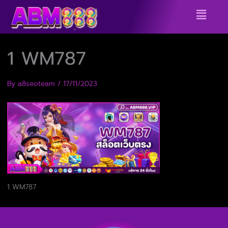
Skip
Menu
to
content
1 WM787
By
a8seoteam
/
17/11/2023
1 WM787