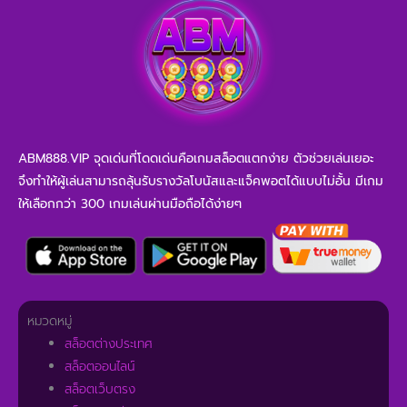
ABM888.VIP จุดเด่นที่โดดเด่นคือเกมสล็อตแตกง่าย ตัวช่วยเล่นเยอะ
จึงทำให้ผู้เล่นสามารถลุ้นรับรางวัลโบนัสและแจ็คพอตได้แบบไม่อั้น มีเกม
ให้เลือกกว่า 300 เกมเล่นผ่านมือถือได้ง่ายๆ
หมวดหมู่
สล็อตต่างประเทศ
สล็อตออนไลน์
สล็อตเว็บตรง