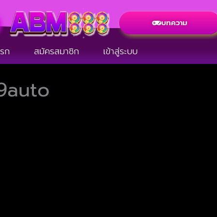
บทความ
แรก
สมัครสมาชิก
เข้าสู่ระบบ
9auto