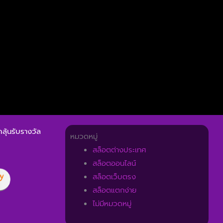
ลุ้นรับรางวัล
หมวดหมู่
สล็อตต่างประเทศ
สล็อตออนไลน์
สล็อตเว็บตรง
สล็อตแตกง่าย
ไม่มีหมวดหมู่