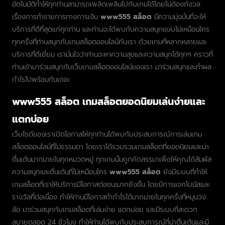
อัตโนมัติทำให้ทุกท่านสามารถเพลิดเพลินไปกับเกมได้โดยไม่ต้องกังวล
เรื่องการทำรายการทางการเงิน
www555 สล็อต
มีความมุ่งมั่นที่จะให้
บริการที่ดีที่สุดแก่ทุกท่าน และท่านจะได้พบกับความสนุกแบบไม่เหมือนใคร
ทุกครั้งที่ท่านสนุกกับเกมสล็อตออนไลน์กับเรา ด้วยเกมที่หลากหลายและ
บริการที่ดีเยี่ยม เรามั่นใจว่าท่านจะหาความสุขและความสนุกได้ทุกๆ คราวที่
ท่านเข้ามาร่วมสนุกกับเว็บเกมสล็อตออนไลน์ของเรา มาร่วมสนุกและทำผล
กำไรไปพร้อมกันเถอะ
www555 สล็อต เกมสล็อตยอดนิยมเล่นง่ายและ
แตกบ่อย
เว็บไซต์ของเราเปิดโอกาสให้ทุกท่านได้พบกับประสบการณ์การเล่นเกม
สล็อตออนไลน์ที่ไม่ธรรมดา โดยเราได้รวบรวมเกมสล็อตที่ยอดนิยมและน่า
ตื่นเต้นมากมายในทุกหมวดหมู่ ทุกเกมนั้นถูกคัดสรรมาเพื่อให้คุณได้สัมผัส
ความสนุกและตื่นเต้นที่ไม่เหมือนใคร
www555 สล็อต
ยังมีระบบที่ทำให้
เกมสล็อตที่เราให้บริการมีโอกาสต่อชนะมากยิ่งขึ้น โดยมีการแจกโบนัสและ
รางวัลที่ต่อเนื่อง ทำให้ท่านมีโอกาสทำกำไรได้มากมายในทุกครั้งที่หมุนวง
ล้อ มาร่วมสนุกกับเกมสล็อตที่เล่นง่าย แตกบ่อย และมีระบบที่สะดวก
สบายตลอด 24 ชั่วโมง ทำให้ท่านได้พบกับประสบการณ์ที่น่าตื่นเต้นและมี