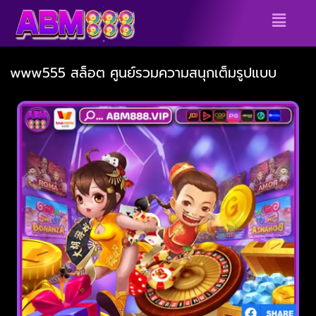
Skip
Menu
to
content
www555 สล็อต ศูนย์รวมความสนุกเต็มรูปแบบ