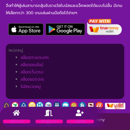
จึงทำให้ผู้เล่นสามารถลุ้นรับรางวัลโบนัสและแจ็คพอตได้แบบไม่อั้น มีเกม
ให้เลือกกว่า 300 เกมเล่นผ่านมือถือได้ง่ายๆ
หมวดหมู่
สล็อตต่างประเทศ
สล็อตออนไลน์
สล็อตเว็บตรง
สล็อตแตกง่าย
ไม่มีหมวดหมู่
Copyright © 2023 All Right Reserve by Happyyummy
หน้าแรก
เข้าสู่ระบบ
สมัคร