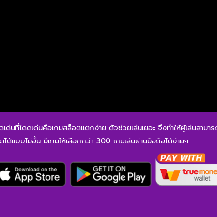
ด่นที่โดดเด่นคือเกมสล็อตแตกง่าย ตัวช่วยเล่นเยอะ จึงทำให้ผู้เล่นสามารถ
ด้แบบไม่อั้น มีเกมให้เลือกกว่า 300 เกมเล่นผ่านมือถือได้ง่ายๆ