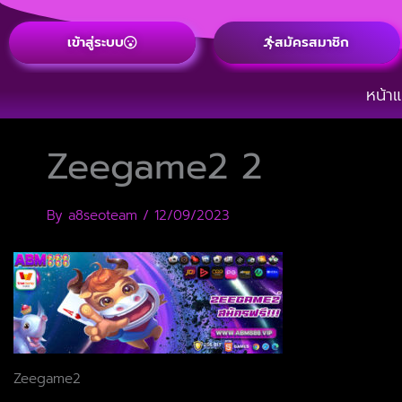
Skip
to
เข้าสู่ระบบ
สมัครสมาชิก
content
หน้า
Zeegame2 2
By
a8seoteam
/
12/09/2023
Zeegame2