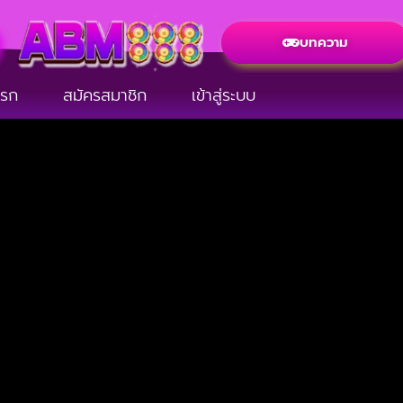
บทความ
แรก
สมัครสมาชิก
เข้าสู่ระบบ