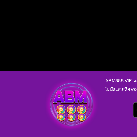
ABM888.VIP จุดเ
โบนัสและแจ็คพอตไ