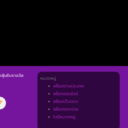
ลุ้นรับรางวัล
หมวดหมู่
สล็อตต่างประเทศ
สล็อตออนไลน์
สล็อตเว็บตรง
สล็อตแตกง่าย
ไม่มีหมวดหมู่