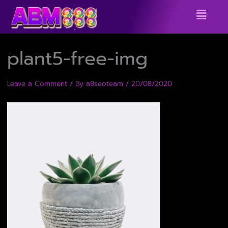
Skip
Menu
to
content
plant5-free-img
Leave a Comment
/ By
a8seoteam
/
20/08/2020