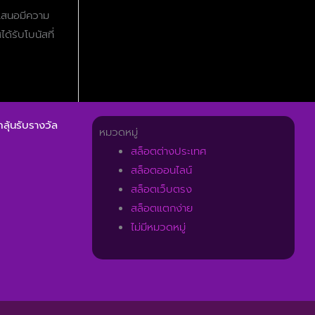
ราเสนอมีความ
้รับโบนัสที่
ลุ้นรับรางวัล
หมวดหมู่
สล็อตต่างประเทศ
สล็อตออนไลน์
สล็อตเว็บตรง
สล็อตแตกง่าย
ไม่มีหมวดหมู่