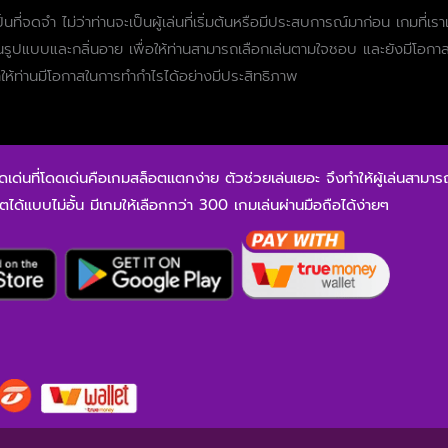
็นที่จดจำ ไม่ว่าท่านจะเป็นผู้เล่นที่เริ่มต้นหรือมีประสบการณ์มาก่อน เกมที่เ
ูปแบบและกลิ่นอาย เพื่อให้ท่านสามารถเลือกเล่นตามใจชอบ และยังมีโอกาสได
ห้ท่านมีโอกาสในการทำกำไรได้อย่างมีประสิทธิภาพ
ด่นที่โดดเด่นคือเกมสล็อตแตกง่าย ตัวช่วยเล่นเยอะ จึงทำให้ผู้เล่นสามารถ
ด้แบบไม่อั้น มีเกมให้เลือกกว่า 300 เกมเล่นผ่านมือถือได้ง่ายๆ