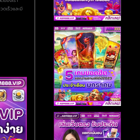
นต์ของเรา
วดเร็วและมี