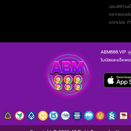
มอบให้ท่านเป
หลากหลายในร
แตกบ่อย ทำใ
ABM888.VIP จุดเ
โบนัสและแจ็คพอตไ