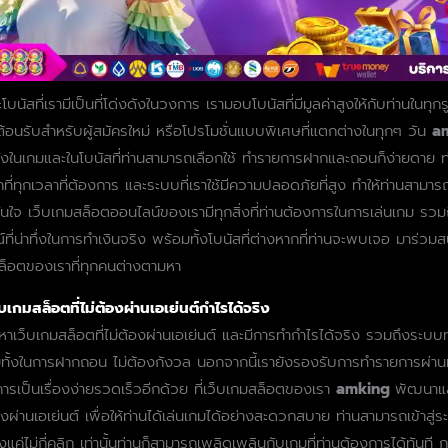
โบนัสที่เรามีเป็นที่โด่งดังในวงการ เรามอบโบนัสที่มีมูลค่าสูงให้กับท่านในทุก
ต้อนรับสำหรับผู้สมัครใหม่ หรือโปรโมชั่นแบบพิเศษที่แตกต่างในทุกๆ วัน
a
้งในเกมและในโบนัสที่ท่านสามารถเลือกใช้ ทำรายการฝากและถอนก็ง่ายดาย 
กที่ทุกเวลาที่ต้องการ และระบบที่เราใช้มีความปลอดภัยที่สูง ทำให้ท่านสามา
่นใจ เว็บเกมสล็อตออนไลน์ของเรามีทุกสิ่งที่ท่านต้องการในการเล่นเกม รวม
ี่น่าทึ่งในการทำเงินจริง พร้อมทั้งโบนัสที่ต่างหากที่ท่านจะพบเจอ มาร่วมส
ล็อตของเราที่ทุกคนต่างตามหา
เกมสล็อตที่ไม่ต้องผ่านเอเย่นต์กำไรได้จริง
หาเว็บเกมสล็อตที่ไม่ต้องผ่านเอเย่นต์ และมีการทำกำไรได้จริง รวมถึงระบบ
ั้งในการฝากถอน ไม่ต้องกังวล นอกจากนี้เรายังรองรับการทำรายการผ่านท
การเป็นเรื่องง่ายรวดเร็วอีกด้วย ที่เว็บเกมสล็อตของเรา
amking
พัฒนาแ
องผ่านเอเย่นต์ เพื่อให้ท่านได้เล่นเกมได้อย่างสะดวกสบาย ท่านสามารถเข้าสู่ร
ยงแค่ไม่กี่คลิก เท่านั้นท่านก็สามารถเพลิดเพลินกับเกมที่ท่านต้องการได้ทันที 