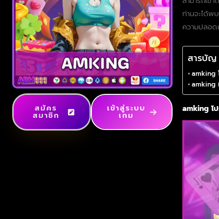
สามารถเข้าถ
ท่านจะได้พบ
ความปลอดภ
สารบัญ
amking โ
amking เว
สมัคร
เข้าสู่ระบบ
amking โปร
สมาชิก
เกม