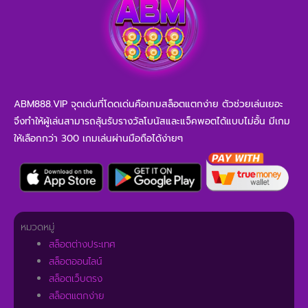
ABM888.VIP จุดเด่นที่โดดเด่นคือเกมสล็อตแตกง่าย ตัวช่วยเล่นเยอะ
จึงทำให้ผู้เล่นสามารถลุ้นรับรางวัลโบนัสและแจ็คพอตได้แบบไม่อั้น มีเกม
ให้เลือกกว่า 300 เกมเล่นผ่านมือถือได้ง่ายๆ
หมวดหมู่
สล็อตต่างประเทศ
สล็อตออนไลน์
สล็อตเว็บตรง
สล็อตแตกง่าย