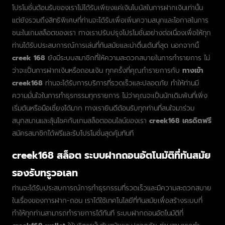
โปรโมชั่นต้อนรับของเราไม่ได้รับเพียงแค่เงินโบนัสในการฝากเงินเท่านั้น
แต่ยังรวมถึงสิทธิพิเศษที่ท่านจะได้รับเพื่อเพิ่มความสนุกและโอกาสในการ
ชนะในเกมสล็อตของเรา ทางเราปรับปรุงโปรโมชั่นอย่างต่อเนื่องเพื่อให้ทุก
ท่านได้รับประสบการณ์การเล่นที่ทันสมัยและน่าตื่นเต้นที่สุด นอกจากนี้
creek 168
ยังมีระบบสมาชิกที่ให้ความสะดวกสบายในการทำรายการ ไม่
ว่าจะเป็นการฝากเงินหรือถอนเงิน ทุกครั้งที่คุณทำรายการกับ
ทางเข้า
creek168
ท่านจะได้รับการบริการที่รวดเร็วและปลอดภัย ทำให้ท่านมี
ความมั่นใจในการทำธุรกรรมทุกรายการ ไม่ว่าคุณจะเป็นนักเดิมพันที่เพิ่ง
เริ่มต้นหรือมือเซี่ยงได้มาก ทางเรายินดีต้อนรับทุกท่านที่สนใจมาร่วม
สนุกสนานและลุ้นโชคกับเกมสล็อตออนไลน์ของเรา
creek168 เครดิตฟรี
สมัครสมาชิกได้ฟรีและรับโปรโมชั่นสุดคุ้มทันที
creek168 สล็อต ระบบฝากถอนอัตโนมัติที่ทันสมัย
รองรับทรูวอเลท
ท่านจะได้รับประสบการณ์การทำธุรกรรมที่รวดเร็วและมีความสะดวกสบาย
ในเรื่องของการฝาก-ถอน เราได้ใช้เทคโนโลยีที่ทันสมัยเพื่อสร้างระบบที่
ทำให้ทุกท่านสามารถทำรายการได้ทันที ระบบฝากถอนอัตโนมัติที่