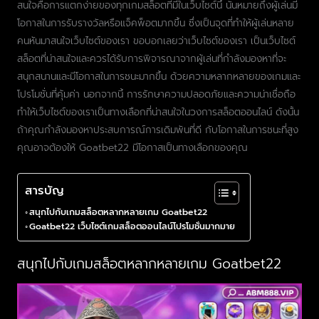
สนใจคือการแตกง่ายของทุกเกมสล็อตที่มีในเว็บไซต์นี้ นั่นหมายถึงผู้เล่นมี
โอกาสในการรับรางวัลหรือแจ็คพ็อตมากขึ้น ซึ่งเป็นจุดที่ทำให้ผู้เล่นหลาย
คนหันมาสนใจเว็บไซต์ของเรา ขอบอกเลยว่าเว็บไซต์ของเรา เป็นเว็บไซต์
สล็อตที่น่าสนใจและควรได้รับการพิจารณาจากผู้เล่นที่กำลังมองหาที่จะ
สนุกสนานและมีโอกาสในการชนะมากขึ้น ด้วยความหลากหลายของเกมและ
โปรโมชั่นที่คุ้มค่า นอกจากนี้ การรักษาความปลอดภัยและความน่าเชื่อถือ
ทำให้เว็บไซต์ของเราเป็นทางเลือกที่น่าสนใจในวงการสล็อตออนไลน์ ดังนั้น
ถ้าคุณกำลังมองหาประสบการณ์การเดิมพันที่ดี กับโอกาสในการชนะที่สูง
คุณอาจต้องให้ Goatbet22 มีโอกาสเป็นทางเลือกของคุณ
สารบัญ
สนุกไปกับเกมสล็อตหลากหลายเกม Goatbet22
Goatbet22 เว็บไซต์เกมสล็อตออนไลน์โปรโมชั่นมากมาย
สนุกไปกับเกมสล็อตหลากหลายเกม Goatbet22