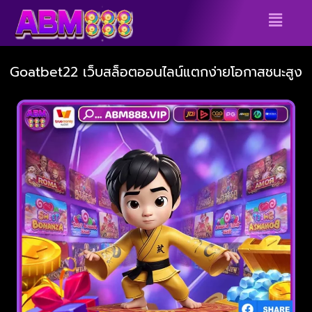
Skip
Menu
to
content
Goatbet22 เว็บสล็อตออนไลน์แตกง่ายโอกาสชนะสูง