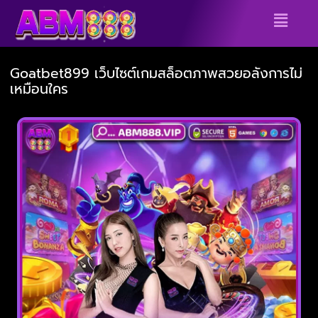
Skip
Menu
to
content
Goatbet899 เว็บไซต์เกมสล็อตภาพสวยอลังการไม่
เหมือนใคร