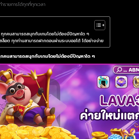
ำรายการได้ทุกที่ทุกเวลา
 ทุกคนสามารถสนุกกับเกมโดยไม่ต้องมีปัญหาใด ๆ
สล็อต ทุกท่านสามารถฝากถอนผ่านระบบออโต้ ได้อย่างง่าย
ทุกคนสามารถสนุกกับเกมโดยไม่ต้องมีปัญหาใด ๆ