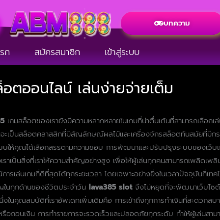
บทความ
แรก
สมัครสมาชิก
เข้าสู่ระบบ
็อตออนไลน์ เล่นง่ายจ่ายเต็ม
85
เกมสล็อตของเรายังมีความหลากหลายในเกมที่น่าตื่นเต้นที่สามารถเลือกเ
่าจะเป็นสล็อตคลาสสิกที่มีสัญลักษณ์ผลไม้และเครื่องจักรสล็อตทันสมัยที่มีกราฟ
ปแบบให้คุณได้เลือกสรรตามความชอบ การพัฒนาและปรับปรุงระบบของเว็บ
ราเป็นสิ่งที่เราให้ความสำคัญอย่างสูง เพื่อให้ผู้เล่นทุกคนสามารถเพลิดเพล
รเล่นเกมที่ดีที่สุดได้ทุกระยะเวลา โดยเฉพาะอย่างยิ่งในเวลาปัจจุบันที่เทคโ
ในทุกด้านของชีวิตประจำวัน
lava385 slot
จึงไม่หยุดที่จะพัฒนาเว็บไซต
ึ่งในคุณสมบัติที่เราอัพเดทเพิ่มเติมคือ การเข้าถึงทุกการทำเงินที่สะดวกสบา
หรือถอนเงิน การทำรายการจะรวดเร็วและปลอดภัยทุกระดับ ทำให้ผู้เล่นส