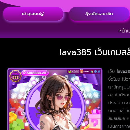
Skip
to
เข้าสู่ระบบ
สมัครสมาชิก
content
หน้า
lava385 เว็บเกมสล
เว็บ
lava3
ชั่วโมง ไม่ว
เรามีทุกรู
ออนไลน์ของเ
ประสบการณ์กา
บทบาทสำคัญ
สมัยเสมอ หน
เป็นการฝาก