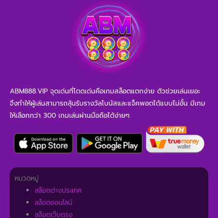
ABM888.VIP จุดเด่นที่โดดเด่นคือเกมสล็อตแตกง่าย ตัวช่วยเล่นเยอะ
จึงทำให้ผู้เล่นสามารถลุ้นรับรางวัลโบนัสและแจ็คพอตได้แบบไม่อั้น มีเกม
ให้เลือกกว่า 300 เกมเล่นผ่านมือถือได้ง่ายๆ
หมวดหมู่
สล็อตต่างประเทศ
สล็อตออนไลน์
สล็อตเว็บตรง