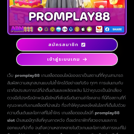
สมัครสมาชิก
เข้าสู่ระบบเกม
เว็บ
promplay88
เกมสล็อตออนไลน์ของเราเป็นสถานที่ที่คุณสามารถ
สัมผัสความสนุกสนานแบบไม่ซ้ำใครได้อย่างแท้จริง ทุกๆ การเล่นเกมกับ
เราคือประสบการณ์ที่น่าตื่นเต้นและเพลิดเพลิน ไม่ว่าคุณจะเป็นนักเสี่ยง
ดวงมือโปรหรือนักพนันมือใหม่ที่เพิ่งเริ่มต้นตามล่าโชคลาง ที่นี่คือสถานที่ที่
คุณจะพบกับเกมสล็อตที่น่าสนใจ ที่จะทำให้คุณหลงไหลในโลกที่เต็มไปด้วย
ความตื่นเต้นและโอกาสที่ไม่ซ้ำใคร เกมสล็อตออนไลน์ที่
promplay88
slot
นำเสนอมีทุกสิ่งที่คุณคาดหวัง ตั้งแต่กราฟิกที่สวยงามและการ
ออกแบบที่น่าทึ่ง จนถึงความหลากหลายในตัวเกมและโอกาสในการชนะที่ไม่