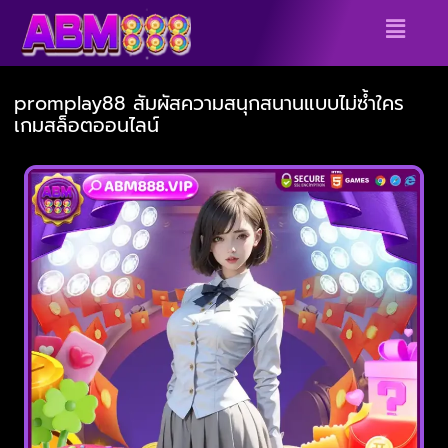
Skip
Menu
to
content
promplay88 สัมผัสความสนุกสนานแบบไม่ซ้ำใคร
เกมสล็อตออนไลน์