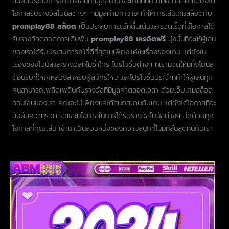
สัมผัสประสบการณ์การเล่นที่สนุกสนานและเกมที่มีความคลาสสิค แต่ยังได้
โอกาสรับรางวัลโบนัสต่างๆ ที่มีมูลค่ามากมาย ทำให้การเล่นเกมสล็อตกับ
promplay88 สล็อต
เป็นประสบการณ์ที่ตื่นเต้นและรวดเร็วที่มีโอกาสได้
รับรางวัลตลอดการเดิมพัน
promplay88 เครดิตฟรี
มุ่งมั่นที่จะให้ผู้เล่น
ของเราได้รับประสบการณ์ที่ดีที่สุดไม่เพียงแค่ในเรื่องของเกม แต่ยังใน
เรื่องของโบนัสและรางวัลที่ไม่ซ้ำใคร โปรโมชั่นต่างๆ ที่เรามีจัดให้มีทั้งโบนัส
ต้อนรับที่ใหญ่หลวงสำหรับผู้สมัครใหม่ และโปรโมชั่นประจำที่ทำให้ผู้เล่นทุก
คนสามารถเพลิดเพลินกับรางวัลที่มีมูลค่าตลอดเวลา ด้วยเว็บเกมสล็อต
ออนไลน์ของเรา คุณจะไม่เพียงแค่ได้สนุกสนานกับเกม แต่ยังได้โอกาสที่จะ
สัมผัสความรวดเร็วและมีโอกาสในการได้รับรางวัลโบนัสต่างๆ อีกด้วยทุก
โอกาสที่คุณเล่น เข้ามาเป็นส่วนหนึ่งของความสนุกที่ไม่มีที่สิ้นสุดที่นี่กับเรา