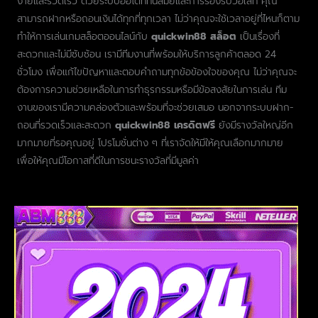
ง่ายและรวดเร็ว ด้วยระบบออโต้ที่ทันสมัยและการรองรับวอเลท คุณ
สามารถฝากหรือถอนเงินได้ทุกที่ทุกเวลา ไม่ว่าคุณจะใช้เวลาอยู่ที่ไหนก็ตาม
ทำให้การเล่นเกมสล็อตออนไลน์กับ
quickwin88 สล็อต
เป็นเรื่องที่
สะดวกและไม่มีซับซ้อน เรามีทีมงานที่พร้อมให้บริการลูกค้าตลอด 24
ชั่วโมง เพื่อแก้ไขปัญหาและตอบคำถามทุกข้อข้องใจของคุณ ไม่ว่าคุณจะ
ต้องการความช่วยเหลือในการทำธุรกรรมหรือมีข้อสงสัยในการเล่น ทีม
งานของเรามีความคล่องตัวและพร้อมที่จะช่วยเสมอ นอกจากระบบฝาก-
ถอนที่รวดเร็วและสะดวก
quickwin88 เครดิตฟรี
ยังมีรางวัลใหญ่อีก
มากมายที่รอคุณอยู่ โปรโมชั่นต่าง ๆ ที่เราจัดให้มีให้คุณเลือกมากมาย
เพื่อให้คุณมีโอกาสที่ดีในการชนะรางวัลที่มีมูลค่า