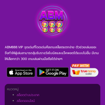
ABM888.VIP จุดเด่นที่โดดเด่นคือเกมสล็อตแตกง่าย ตัวช่วยเล่นเยอะ
จึงทำให้ผู้เล่นสามารถลุ้นรับรางวัลโบนัสและแจ็คพอตได้แบบไม่อั้น มีเกม
ให้เลือกกว่า 300 เกมเล่นผ่านมือถือได้ง่ายๆ
หมวดหมู่
สล็อตต่างประเทศ
สล็อตออนไลน์