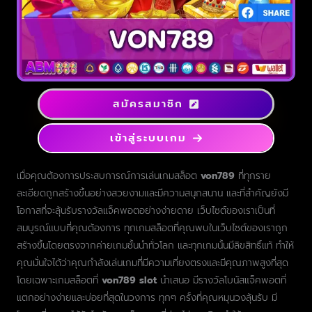
สมัครสมาชิก
เข้าสู่ระบบเกม
เมื่อคุณต้องการประสบการณ์การเล่นเกมสล็อต
von789
ที่ทุกราย
ละเอียดถูกสร้างขึ้นอย่างสวยงามและมีความสนุกสนาน และที่สำคัญยังมี
โอกาสที่จะลุ้นรับรางวัลแจ็คพอตอย่างง่ายดาย เว็บไซต์ของเราเป็นที่
สมบูรณ์แบบที่คุณต้องการ ทุกเกมสล็อตที่คุณพบในเว็บไซต์ของเราถูก
สร้างขึ้นโดยตรงจากค่ายเกมชั้นนำทั่วโลก และทุกเกมนั้นมีลิขสิทธิ์แท้ ทำให้
คุณมั่นใจได้ว่าคุณกำลังเล่นเกมที่มีความเที่ยงตรงและมีคุณภาพสูงที่สุด
โดยเฉพาะเกมสล็อตที่
von789 slot
นำเสนอ มีรางวัลโบนัสแจ็คพอตที่
แตกอย่างง่ายและบ่อยที่สุดในวงการ ทุกๆ ครั้งที่คุณหมุนวงลุ้นรับ มี