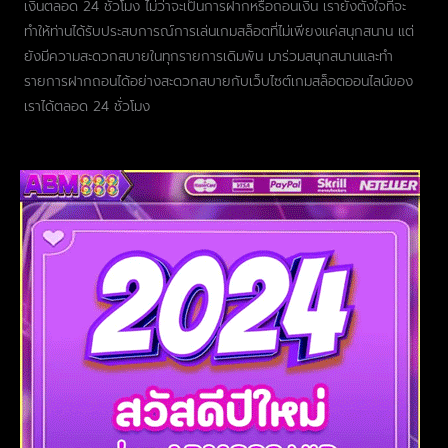
เงินตลอด 24 ชั่วโมง ไม่ว่าจะเป็นการฝากหรือถอนเงิน เรายังตั้งใจที่จะ
ทำให้ท่านได้รับประสบการณ์การเล่นเกมสล็อตที่ไม่เพียงแค่สนุกสนาน แต่
ยังมีความสะดวกสบายในทุกรายการเดิมพัน มาร่วมสนุกสนานและทำ
รายการฝากถอนได้อย่างสะดวกสบายกับเว็บไซต์เกมสล็อตออนไลน์ของ
เราได้ตลอด 24 ชั่วโมง