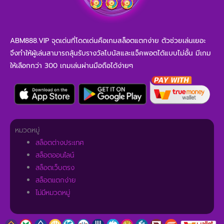
ABM888.VIP จุดเด่นที่โดดเด่นคือเกมสล็อตแตกง่าย ตัวช่วยเล่นเยอะ
จึงทำให้ผู้เล่นสามารถลุ้นรับรางวัลโบนัสและแจ็คพอตได้แบบไม่อั้น มีเกม
ให้เลือกกว่า 300 เกมเล่นผ่านมือถือได้ง่ายๆ
หมวดหมู่
สล็อตต่างประเทศ
สล็อตออนไลน์
สล็อตเว็บตรง
สล็อตแตกง่าย
ไม่มีหมวดหมู่