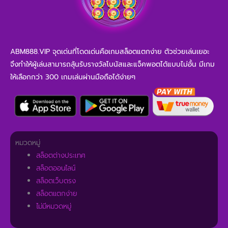
ABM888.VIP จุดเด่นที่โดดเด่นคือเกมสล็อตแตกง่าย ตัวช่วยเล่นเยอะ
จึงทำให้ผู้เล่นสามารถลุ้นรับรางวัลโบนัสและแจ็คพอตได้แบบไม่อั้น มีเกม
ให้เลือกกว่า 300 เกมเล่นผ่านมือถือได้ง่ายๆ
หมวดหมู่
สล็อตต่างประเทศ
สล็อตออนไลน์
สล็อตเว็บตรง
สล็อตแตกง่าย
ไม่มีหมวดหมู่